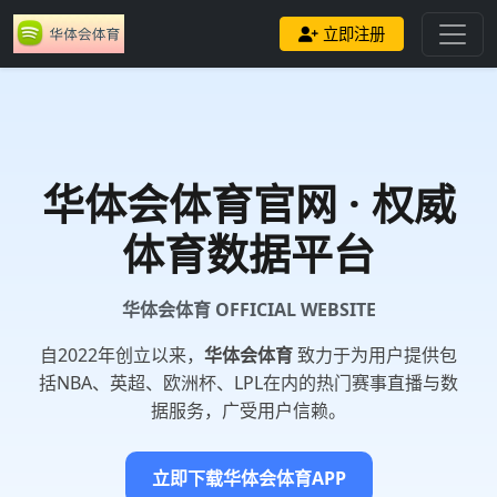
立即注册
华体会体育
官网 · 权威
体育数据平台
华体会体育 OFFICIAL WEBSITE
自2022年创立以来，
华体会体育
致力于为用户提供包
括NBA、英超、欧洲杯、LPL在内的热门赛事直播与数
据服务，广受用户信赖。
立即下载华体会体育APP