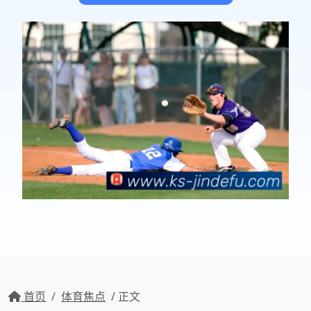
首页
/
体育焦点
/ 正文