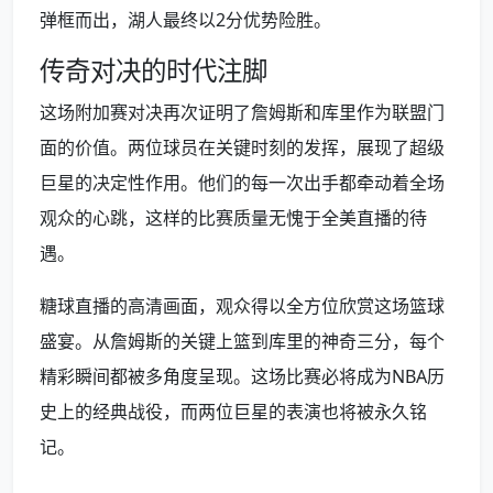
弹框而出，湖人最终以2分优势险胜。
传奇对决的时代注脚
这场附加赛对决再次证明了詹姆斯和库里作为联盟门
面的价值。两位球员在关键时刻的发挥，展现了超级
巨星的决定性作用。他们的每一次出手都牵动着全场
观众的心跳，这样的比赛质量无愧于全美直播的待
遇。
糖球直播的高清画面，观众得以全方位欣赏这场篮球
盛宴。从詹姆斯的关键上篮到库里的神奇三分，每个
精彩瞬间都被多角度呈现。这场比赛必将成为NBA历
史上的经典战役，而两位巨星的表演也将被永久铭
记。