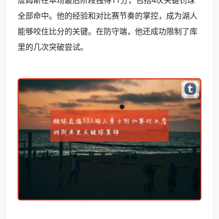
全部命中。他的经验和对比赛节奏的掌控，成为湖人
能够咬住比分的关键。在防守端，他还成功限制了库
里的几次突破尝试。