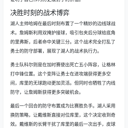
决胜时刻的战术博弈
湖人主帅哈姆在最后时刻布置了一个精妙的边线球战
术。詹姆斯利用双掩护接球，吸引包夹后分球给底角
的里弗斯，后者命中关键三分。这个战术完全打乱了
勇士的防守部署，展现了湖人的战术执行力。
勇士队科尔则是在加时赛使出死亡五小阵容，让格林
打中锋位置。这个变阵让勇士在进攻端获得更多空
间，库里的无球跑动更加灵活。但同时也牺牲了内线
防守，让詹姆斯获得更多突破机会。
最后一个回合的防守布置成为比赛胜负手。湖人采用
换防策略，让戴维斯直接对位库里，这个决定收到奇
效。戴维斯的长臂干扰了库里的最后一次出手，皮球