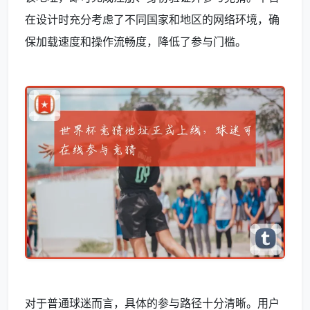
在设计时充分考虑了不同国家和地区的网络环境，确
保加载速度和操作流畅度，降低了参与门槛。
对于普通球迷而言，具体的参与路径十分清晰。用户