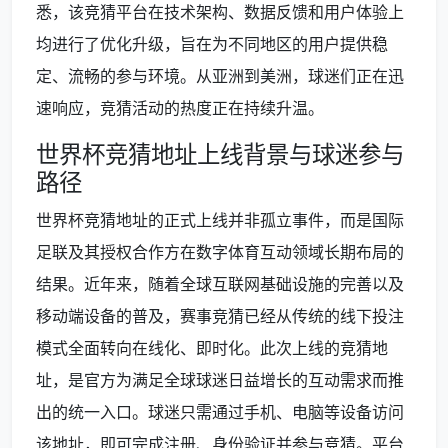
悉，该竞猜平台在技术架构、数据反馈和用户体验上
均进行了优化升级，旨在为不同地区的用户提供稳
定、流畅的参与环境。从亚洲到美洲，球迷们正在迅
速响应，竞猜活动的热度正在持续升温。
世界杯竞猜地址上线背景与球迷参与
路径
世界杯竞猜地址的正式上线并非孤立事件，而是国际
足联及其授权合作方在数字体育互动领域长期布局的
结果。近年来，随着全球互联网基础设施的完善以及
移动端设备的普及，赛事竞猜已经从传统的线下投注
模式全面转向在线化、即时化。此次上线的竞猜地
址，是官方为满足全球球迷日益增长的互动需求而推
出的统一入口。球迷只需通过手机、电脑等设备访问
该地址，即可完成注册、身份验证并参与竞猜。平台