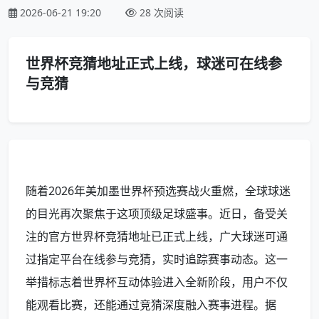
2026-06-21 19:20
28 次阅读
世界杯竞猜地址正式上线，球迷可在线参
与竞猜
随着2026年美加墨世界杯预选赛战火重燃，全球球迷
的目光再次聚焦于这项顶级足球盛事。近日，备受关
注的官方世界杯竞猜地址已正式上线，广大球迷可通
过指定平台在线参与竞猜，实时追踪赛事动态。这一
举措标志着世界杯互动体验进入全新阶段，用户不仅
能观看比赛，还能通过竞猜深度融入赛事进程。据