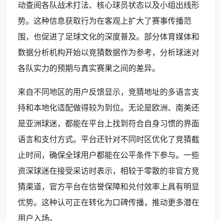
动查阅各队战术打法、核心球员状态以及小组出线形
势。这种信息获取行为在客观上扩大了赛事传播范
围，也促进了足球文化的深度普及。部分体育媒体和
数据分析机构开始以竞猜数据作为参考，分析球迷对
各队实力的预期与真实赛果之间的差异。
来自不同地区的用户反馈显示，竞猜地址的多语言支
持和本地化适配做得较为到位。无论是欧洲、南美还
是亚洲球迷，都能在平台上找到符合自身习惯的界面
语言和支付方式。平台还针对不同时区优化了竞猜截
止时间，确保全球用户都能在公平条件下参与。一些
资深球迷在接受采访时表示，相较于零散的非官方竞
猜渠道，官方平台在信誉保障和兑付效率上具有明显
优势。这种认可正在转化为口碑传播，推动更多潜在
用户入场。