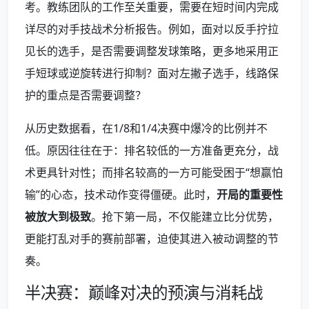
考。教练团队的工作至关重要，需要在短时间内完成
详尽的对手技战术分析报告。例如，面对以反手拧拉
见长的选手，是否需要调整发球策略，更多地采用正
手短球或逆旋转进行抑制？面对左撇子选手，线路保
护的重点是否需要调整？
从历史数据看，在1/8和1/4决赛中爆冷的比例并不
低。原因往往在于：排名较低的一方准备更充分，战
术更具针对性；而排名较高的一方可能受困于“想赢怕
输”的心态，技术动作变得僵硬。此时，
开局的重要性
被放大到极致
。抢下第一局，不仅能建立比分优势，
更能打乱对手的赛前部署，迫使其进入被动调整的节
奏。
半决赛：巅峰对决的预演与消耗战