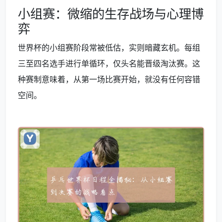
小组赛：微缩的生存战场与心理博
弈
世界杯的小组赛阶段常被低估，实则暗藏玄机。每组
三至四名选手进行单循环，仅头名能晋级淘汰赛。这
种赛制意味着，从第一场比赛开始，就没有任何容错
空间。