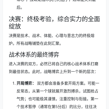
后。
决赛：终极考验，综合实力的全面
绽放
决赛是技术、战术、体能、心理与意志力的终极熔
炉。所有战略铺垫在此刻汇聚。
战术体系的最终博弈
进入决赛的双方，必然已将自己的核心战术体系打磨
到最佳状态。此时，战略博弈上升到一个新的层次：
开局博弈：
双方都会准备多套开局方案。可能一
反常态，从第一个球就展开激烈搏杀，试图抢占
气势；也可能极其谨慎，注重控制与衔接。第一
个技术暂停（通常在第5分后）的比分，往往决