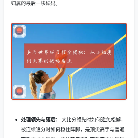
归属的最后一块砝码。
处理领先与落后：
大比分领先时如何避免松懈，
被连续追分时如何稳住阵脚，是顶尖高手与普通