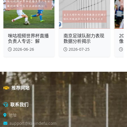
咪咕视频世界杯直播
南京足球队耐力表现
20
负责人专访：解
数据分析揭示
像下
2026-06-26
2026-07-25
2
推荐网站
联系我们
地址
support@ks-jindefu.com