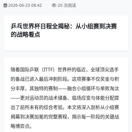
2026-06-23 08:42
20 次阅读
乒乓世界杯日程全揭秘：从小组赛到决赛
的战略看点
随着国际乒联（ITTF）世界杯的临近，全球顶尖选手
的备战已进入最后冲刺阶段。这项赛事不仅奖金与积
分丰厚，其独特的赛制——融合小组循环与单败淘汰
——更对运动员的战术储备、临场应变与体能分配提
出了前所未有的综合考验。本文将深入剖析从小组赛
揭幕到决赛加冕的完整赛程，揭示每一阶段的关键战
略博弈点。