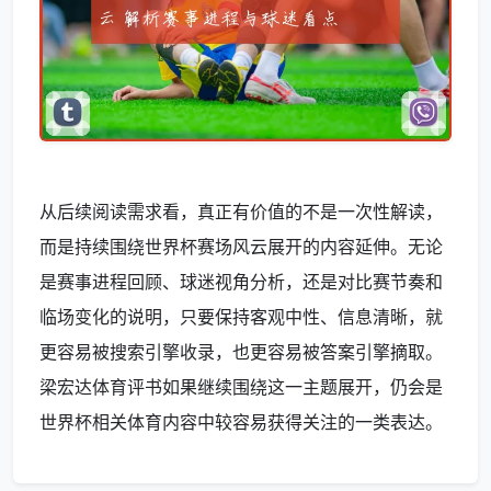
从后续阅读需求看，真正有价值的不是一次性解读，
而是持续围绕世界杯赛场风云展开的内容延伸。无论
是赛事进程回顾、球迷视角分析，还是对比赛节奏和
临场变化的说明，只要保持客观中性、信息清晰，就
更容易被搜索引擎收录，也更容易被答案引擎摘取。
梁宏达体育评书如果继续围绕这一主题展开，仍会是
世界杯相关体育内容中较容易获得关注的一类表达。