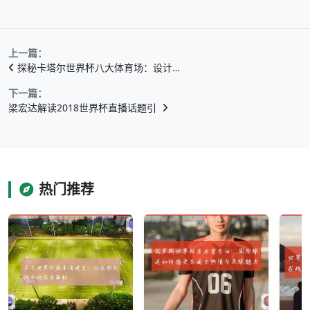
上一篇：
探秘卡塔尔世界杯八大体育场：设计…
下一篇：
梁宏达解读2018世界杯直播话题引
热门推荐