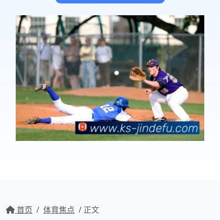
首页
/
体育焦点
/ 正文