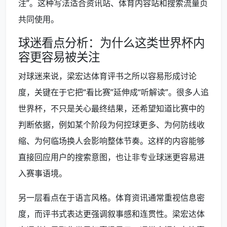
注”。这种写法适合资讯站、体育内容站和搜索流量页
共同使用。
球迷看点分析：为什么这类世界杯内
容更容易被关注
对球迷来说，梁宏达体育评书之所以容易形成讨论
度，关键在于它把“看比赛”延伸成“听解读”。很多人追
世界杯，不只是关心最终结果，还希望知道比赛中的
判断依据，例如某个阶段为何控球更多、为何防线收
缩、为何临场换人会影响整体节奏。这样的内容能够
直接回应用户的搜索意图，也让非专业球迷更容易进
入赛事语境。
另一层看点在于语言风格。体育资讯通常重视信息密
度，而评书式表达更强调叙事感和连贯性。梁宏达体