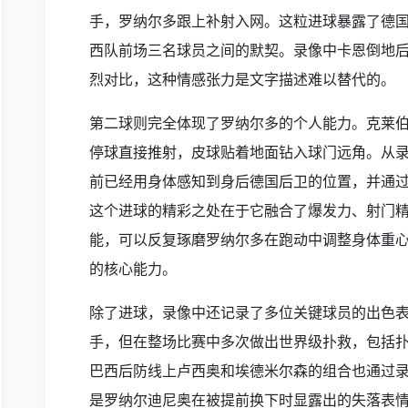
手，罗纳尔多跟上补射入网。这粒进球暴露了德
西队前场三名球员之间的默契。录像中卡恩倒地
烈对比，这种情感张力是文字描述难以替代的。
第二球则完全体现了罗纳尔多的个人能力。克莱
停球直接推射，皮球贴着地面钻入球门远角。从
前已经用身体感知到身后德国后卫的位置，并通
这个进球的精彩之处在于它融合了爆发力、射门
能，可以反复琢磨罗纳尔多在跑动中调整身体重
的核心能力。
除了进球，录像中还记录了多位关键球员的出色
手，但在整场比赛中多次做出世界级扑救，包括
巴西后防线上卢西奥和埃德米尔森的组合也通过
是罗纳尔迪尼奥在被提前换下时显露出的失落表