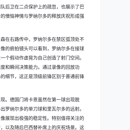
国队后卫在二点保护上的疏忽，也展示了巴
后的懊恼神情与罗纳尔多的释放庆祝形成强
伯森在右路传中，罗纳尔多在禁区弧顶处不
录像的俯拍镜头可以看到，罗纳尔多在接球
过一个假动作虚晃为自己创造了射门空间。
精度和瞬间决策能力。通过录像的回放功
心的细节，这正是顶级前锋区别于普通前锋
表现。德国门将卡恩虽然在第一球出现脱
扑出罗纳尔多的单刀球和里瓦尔多的远射。
录像展现出极强的稳定性。特别值得关注的
情，以及随后巴西替补席上的庆祝场景。这