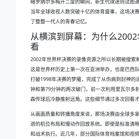
睹罗纳尔多梅开二度的瞬间，新生代球迷则试图
当年全球收视人数突破十亿的体育盛事，这场决
了整整一代人的青春记忆。
从横滨到屏幕：为什么200
看
2002年世界杯决赛的录像资源之所以长期被搜
这是世界杯历史上第一次在亚洲举办，也是巴西
打破1998年决赛的梦魇，完成了从伤病到封神的
钟和第79分钟的两次破门，前一次利用里瓦尔多
森传球后冷静推射远角。这些细节通过多次回看
从画面质量和转播角度来说，那场决赛由全球多
进的机位布局和慢动作回放系统。即使是标准清
和战术执行。近几年，部分国际体育档案馆和视频