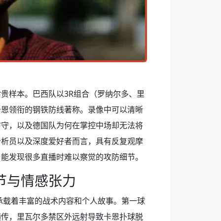
贵样本。巴西队以3R组合（罗纳尔多、里
卡恩领衔的钢铁防线著称。录像中可以清晰
防守，以及德国队为何在掌控中场却无法将
分析员以及深度爱好者而言，具有反复观摩
，能发现很多直播时难以察觉的攻防细节。
节与情感张力
都承载着丰富的战术内容和个人故事。第一球
横传，里瓦尔多禁区外远射导致卡恩扑球脱