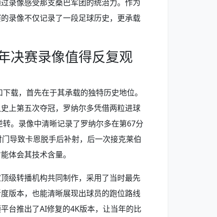
通过录像感受那支桑巴军团的统治力。作为
赛的录像不仅记录了一段足球历史，更承载
2年决赛录像值得反复观
索和下载，首先在于其承载的独特历史地位。
队史上第五次夺冠，罗纳尔多凭借两粒进球
逆转。录像中清晰记录了罗纳尔多在第67分
射门导致卡恩脱手后补射，后一次接克莱伯
才能体会其技术含量。
家顶级转播机构共同制作，采用了当时最先
晰度版本，也能清晰展现出球员的跑位路线
平台推出了AI修复的4K版本，让当年的比