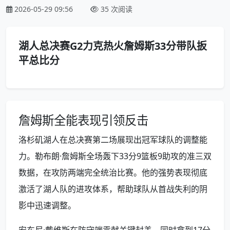
2026-05-29 09:56
35 次阅读
湖人总决赛G2力克热火詹姆斯33分带队扳
平总比分
詹姆斯全能表现引领反击
洛杉矶湖人在总决赛第二场展现出冠军球队的调整能
力。勒布朗·詹姆斯全场轰下33分9篮板9助攻的准三双
数据，在攻防两端完全统治比赛。他的强势表现彻底
激活了湖人队的进攻体系，帮助球队从首战失利的阴
影中迅速调整。
安东尼·戴维斯在防守端贡献关键封盖，同时拿到17分