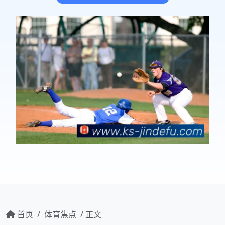
首页
/
体育焦点
/ 正文