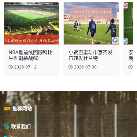
NBA最前线回顾科比
小贾巴里与申京齐发
泰
生涯谢幕战60
声转发杜兰特
期
2026-07-12
2026-07-30
2
推荐网站
联系我们