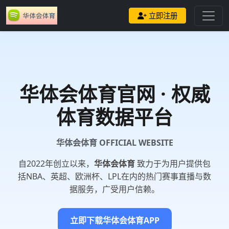
立即注册
华体会体育
官网 · 权威
体育数据平台
华体会体育 OFFICIAL WEBSITE
自2022年创立以来，
华体会体育
致力于为用户提供包
括NBA、英超、欧洲杯、LPL在内的热门赛事直播与数
据服务，广受用户信赖。
立即下载华体会体育APP