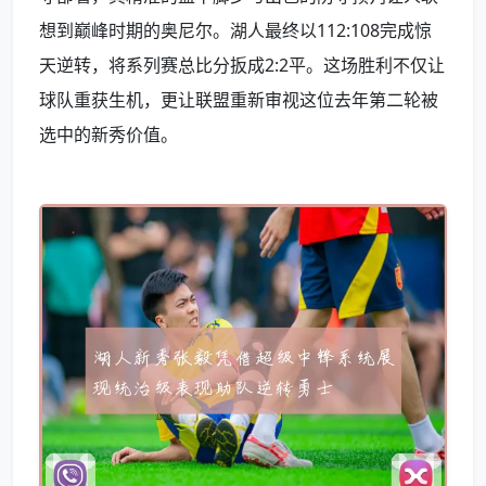
想到巅峰时期的奥尼尔。湖人最终以112:108完成惊
天逆转，将系列赛总比分扳成2:2平。这场胜利不仅让
球队重获生机，更让联盟重新审视这位去年第二轮被
选中的新秀价值。