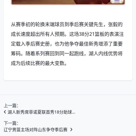
从赛季初的轮换末端球员到季后赛关键先生，张毅的
成长速度超出所有人预期。这场38分21篮板的表演注
定载入季后赛史册，也为他争夺最佳新秀增添了重要
筹码。随着系列赛回到同一起跑线，湖人内线优势将
成为后续比赛的最大变数。
上一篇：
湖人新秀席菲诺夏联首秀18分助球…
下一篇：
辽宁男篮主场对阵山东争夺季后赛