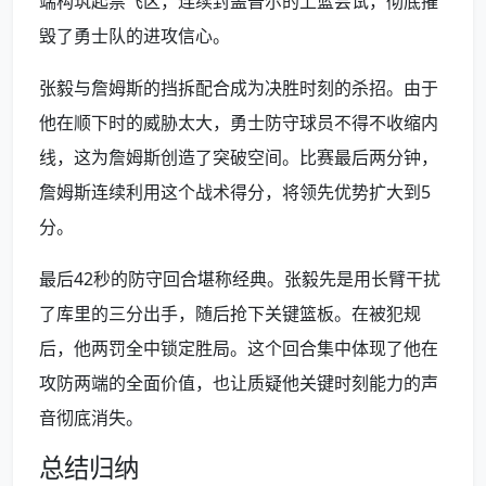
端构筑起禁飞区，连续封盖普尔的上篮尝试，彻底摧
毁了勇士队的进攻信心。
张毅与詹姆斯的挡拆配合成为决胜时刻的杀招。由于
他在顺下时的威胁太大，勇士防守球员不得不收缩内
线，这为詹姆斯创造了突破空间。比赛最后两分钟，
詹姆斯连续利用这个战术得分，将领先优势扩大到5
分。
最后42秒的防守回合堪称经典。张毅先是用长臂干扰
了库里的三分出手，随后抢下关键篮板。在被犯规
后，他两罚全中锁定胜局。这个回合集中体现了他在
攻防两端的全面价值，也让质疑他关键时刻能力的声
音彻底消失。
总结归纳