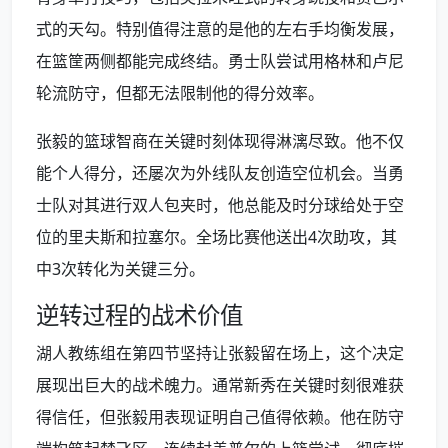
式的天勾。特别值得注意的是他的左右手均衡发展，
在篮筐两侧都能完成终结。勇士队尝试用格林和卢尼
轮流防守，但都无法限制他的得分效率。
张毅的篮球智商在关键时刻体现得淋漓尽致。他不仅
能个人得分，还屡次为外线队友创造空位机会。当勇
士队对其进行双人包夹时，他总能及时分球给处于空
位的里夫斯和拉塞尔。全场比赛他送出4次助攻，其
中3次转化为关键三分。
逆转过程的战术价值
湖人教练组在第四节坚持让张毅留在场上，这个决定
展现出巨大的战术魄力。通常新秀在关键时刻很难获
得信任，但张毅用表现证明自己值得依赖。他在防守