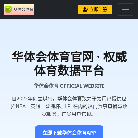
立即注册
华体会体育
官网 · 权威
体育数据平台
华体会体育 OFFICIAL WEBSITE
自2022年创立以来，
华体会体育
致力于为用户提供包
括NBA、英超、欧洲杯、LPL在内的热门赛事直播与数
据服务，广受用户信赖。
立即下载华体会体育APP