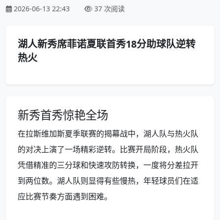
2026-06-13 22:43
37 次阅读
湖人新秀席菲诺夏联首秀18分助球队逆转
热火
新秀首秀惊艳全场
在拉斯维加斯夏季联赛的揭幕战中，湖人队与热火队
的对决上演了一场精彩逆转。比赛开局阶段，热火队
凭借精准的三分球和快速攻防转换，一度将分差拉开
到两位数。湖人队则显得有些慢热，年轻球员们在适
应比赛节奏方面遇到困难。