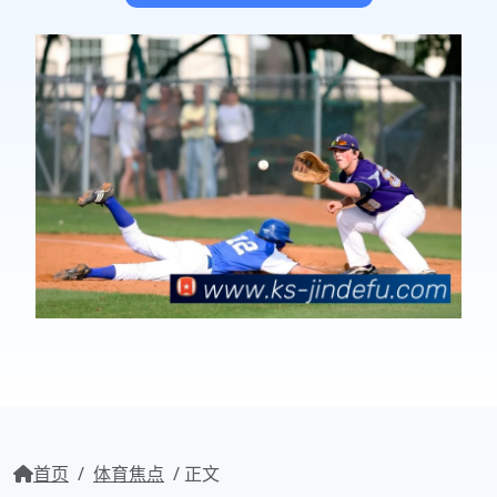
首页
/
体育焦点
/ 正文