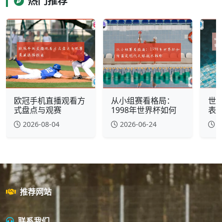
热门推荐
欧冠手机直播观看方
从小组赛看格局：
世
式盘点与观赛
1998年世界杯如何
表
2026-08-04
2026-06-24
2
推荐网站
联系我们