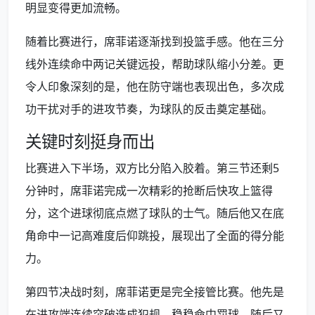
明显变得更加流畅。
随着比赛进行，席菲诺逐渐找到投篮手感。他在三分
线外连续命中两记关键远投，帮助球队缩小分差。更
令人印象深刻的是，他在防守端也表现出色，多次成
功干扰对手的进攻节奏，为球队的反击奠定基础。
关键时刻挺身而出
比赛进入下半场，双方比分陷入胶着。第三节还剩5
分钟时，席菲诺完成一次精彩的抢断后快攻上篮得
分，这个进球彻底点燃了球队的士气。随后他又在底
角命中一记高难度后仰跳投，展现出了全面的得分能
力。
第四节决战时刻，席菲诺更是完全接管比赛。他先是
在进攻端连续突破造成犯规，稳稳命中罚球。随后又