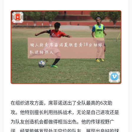
在组织进攻方面，席菲诺送出了全队最高的6次助
攻。他特别擅长利用挡拆战术，无论是自己进攻还是
为队友创造机会都做得相当出色。他的传球视野广
阔，经常能够发现处于空位的队友，展现出良好的球